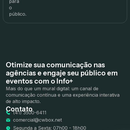
para
o
público.
Otimize sua comunicação nas
agências e engaje seu público em
eventos com o Info+
Mais do que um mural digital: um canal de
comunicação contínua e uma experiência interativa
de alto impacto.
Contato
(41) 3500-6411
comercial@cwbox.net
Segunda a Sexta: 07h00 - 18h00